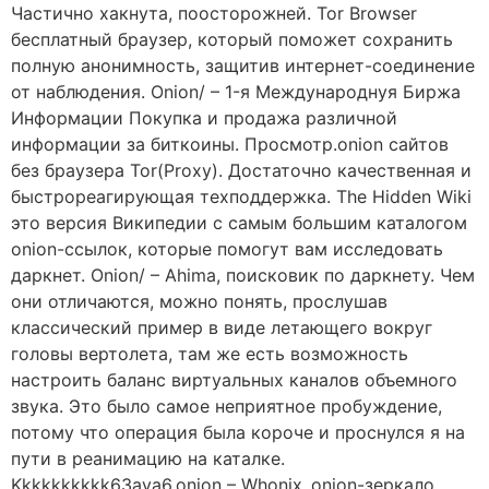
Частично хакнута, поосторожней. Tor Browser
бесплатный браузер, который поможет сохранить
полную анонимность, защитив интернет-соединение
от наблюдения. Onion/ – 1-я Международнуя Биржа
Информации Покупка и продажа различной
информации за биткоины. Просмотр.onion сайтов
без браузера Tor(Proxy). Достаточно качественная и
быстрореагирующая техподдержка. The Hidden Wiki
это версия Википедии с самым большим каталогом
onion-ссылок, которые помогут вам исследовать
даркнет. Onion/ – Ahima, поисковик по даркнету. Чем
они отличаются, можно понять, прослушав
классический пример в виде летающего вокруг
головы вертолета, там же есть возможность
настроить баланс виртуальных каналов объемного
звука. Это было самое неприятное пробуждение,
потому что операция была короче и проснулся я на
пути в реанимацию на каталке.
Kkkkkkkkkk63ava6.onion – Whonix,.onion-зеркало