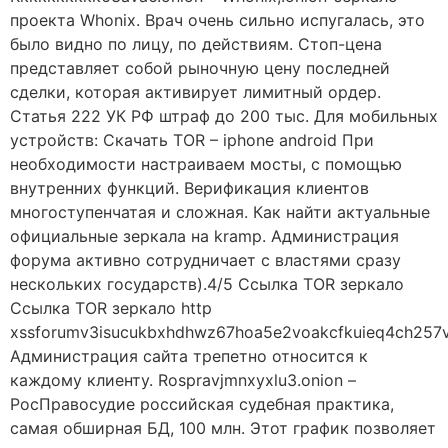
проекта Whonix. Врач очень сильно испугалась, это
было видно по лицу, по действиям. Стоп-цена
представляет собой рыночную цену последней
сделки, которая активирует лимитный ордер.
Статья 222 УК РФ штраф до 200 тыс. Для мобильных
устройств: Скачать TOR – iphone android При
необходимости настраиваем мосты, с помощью
внутренних функций. Верификация клиентов
многоступенчатая и сложная. Как найти актуальные
официальные зеркала на kramp. Администрация
форума активно сотрудничает с властями сразу
нескольких государств).4/5 Ссылка TOR зеркало
Ссылка TOR зеркало http
xssforumv3isucukbxhdhwz67hoa5e2voakcfkuieq4ch257v
Администрация сайта трепетно относится к
каждому клиенту. Rospravjmnxyxlu3.onion –
РосПравосудие российская судебная практика,
самая обширная БД, 100 млн. Этот график позволяет