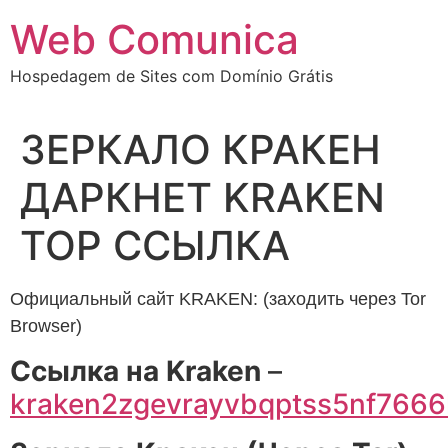
Ir
Web Comunica
para
o
Hospedagem de Sites com Domínio Grátis
conteúdo
ЗЕРКАЛО КРАКЕН
ДАРКНЕТ KRAKEN
ТОР ССЫЛКА
Официальный сайт KRAKEN: (заходить через Tor
Browser)
Cсылка на Kraken
–
kraken2zgevrayvbqptss5nf766