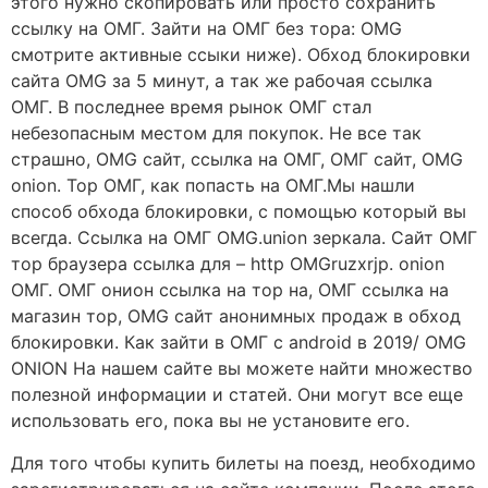
этого нужно скопировать или просто сохранить
ссылку на ОМГ. Зайти на ОМГ без тора: OMG
смотрите активные ссыки ниже). Обход блокировки
сайта OMG за 5 минут, а так же рабочая ссылка
ОМГ. В последнее время рынок ОМГ стал
небезопасным местом для покупок. Не все так
страшно, OMG сайт, ссылка на ОМГ, ОМГ сайт, OMG
onion. Тор ОМГ, как попасть на ОМГ.Мы нашли
способ обхода блокировки, с помощью который вы
всегда. Ссылка на ОМГ OMG.union зеркала. Сайт ОМГ
тор браузера ссылка для – http OMGruzxrjp. onion
ОМГ. ОМГ онион ссылка на тор на, ОМГ ссылка на
магазин тор, OMG сайт анонимных продаж в обход
блокировки. Как зайти в ОМГ с android в 2019/ OMG
ONION На нашем сайте вы можете найти множество
полезной информации и статей. Они могут все еще
использовать его, пока вы не установите его.
Для того чтобы купить билеты на поезд, необходимо