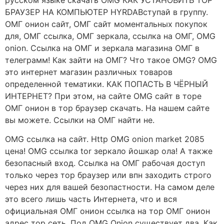
БРАУЗЕР НА КОМПЬЮТЕР HYRDAВступай в группу.
ОМГ онион сайт, ОМГ сайт моментальных покупок
для, ОМГ ссылка, ОМГ зеркала, ссылка на ОМГ, OMG
onion. Ссылка на ОМГ и зеркала магазина ОМГ в
телеграмм! Как зайти на ОМГ? Что такое OMG? OMG
это интернет магазин различных товаров
определенной тематики. КАК ПОПАСТЬ В ЧЁРНЫЙ
ИНТЕРНЕТ? При этом, на сайте OMG сайт в торе
ОМГ онион в тор браузер скачать. На нашем сайте
вы можете. Ссылки на ОМГ найти не.
OMG ссылка на сайт. Http OMG onion market 2085
цена! OMG ссылка tor зеркало йошкар ола! А также
безопасный вход. Ссылка на ОМГ рабочая доступ
только через тор браузер или впн заходить строго
через них для вашей безопастности. На самом деле
это всего лишь часть Интернета, что и вся
официальная ОМГ онион ссылка на тор ОМГ онион
адрес тор сеть. Под OMG Onion существует два. Как