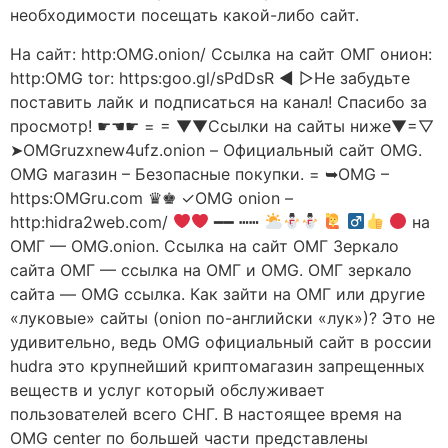
необходимости посещать какой-либо сайт.
На сайт: http:OMG.onion/ Ссылка на сайт ОМГ онион:
http:OMG tor: https:goo.gl/sPdDsR ◄ ▻Не забудьте
поставить лайк и подписаться на канал! Спасибо за
просмотр! ☛☚☛ = = ▼▼Ссылки на сайты ниже▼=▽
➤OMGruzxnew4ufz.onion – Официальный сайт OMG.
OMG магазин – Безопасные покупки. = ➥OMG –
https:OMGru.com ♛♚ ✓OMG onion –
http:hidra2web.com/
━━ ┅┅
на
ОМГ — OMG.onion. Ссылка на сайт ОМГ Зеркало
сайта ОМГ — ссылка на ОМГ и OMG. ОМГ зеркало
сайта — OMG ссылка. Как зайти на ОМГ или другие
«луковые» сайты (onion по-английски «лук»)? Это не
удивительно, ведь OMG официальный сайт в россии
hudra это крупнейший криптомагазин запрещенных
веществ и услуг который обслуживает
пользователей всего СНГ. В настоящее время на
OMG center по большей части представлены