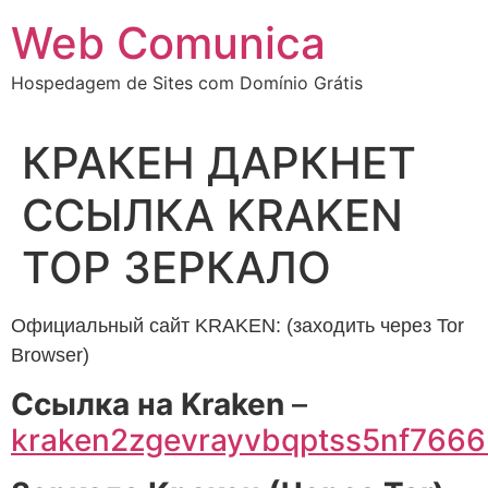
Ir
Web Comunica
para
o
Hospedagem de Sites com Domínio Grátis
conteúdo
КРАКЕН ДАРКНЕТ
ССЫЛКА KRAKEN
ТОР ЗЕРКАЛО
Официальный сайт KRAKEN: (заходить через Tor
Browser)
Cсылка на Kraken
–
kraken2zgevrayvbqptss5nf766