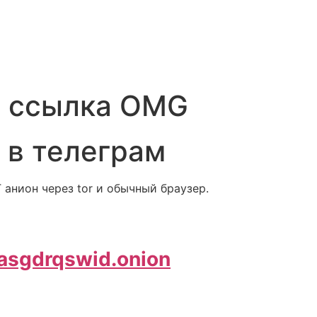
я ссылка OMG
 в телеграм
анион через tor и обычный браузер.
sgdrqswid.onion