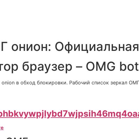
Г онион: Официальна
тор браузер – OMG bot
ion в обход блокировки. Рабочий список зеркал ОМГ 
hbkvywpjlybd7wjpsih46mq4oaa
re