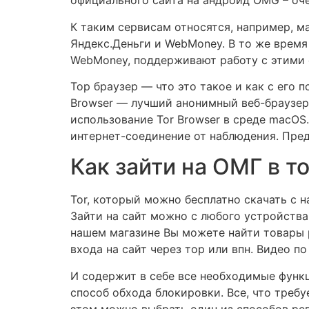
официального сайта на андроид OMG – оче
К таким сервисам относятся, например, м
Яндекс.Деньги и WebMoney. В то же время 
WebMoney, поддерживают работу с этими 
Тор браузер — что это такое и как с его
Browser — лучший анонимный веб-браузер,
использование Tor Browser в среде macOS
интернет-соединение от наблюдения. Предла
Как зайти на ОМГ в т
Tor, который можно бесплатно скачать с н
Зайти на сайт можно с любого устройства
нашем магазине Вы можете найти товары р
входа на сайт через тор или впн. Видео по
И содержит в себе все необходимые функ
способ обхода блокировки. Все, что треб
этом можно выбрать один из способов рег