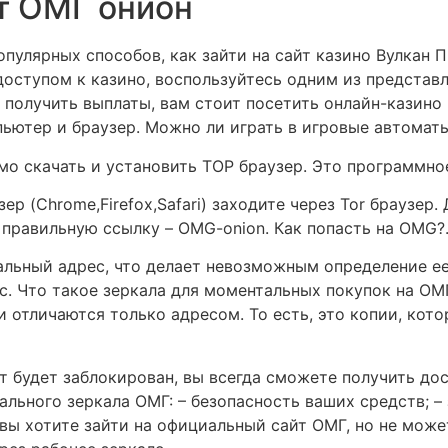
йт ОМГ онион
опулярных способов, как зайти на сайт казино Вулкан 
доступом к казино, воспользуйтесь одним из представ
и получить выплаты, вам стоит посетить онлайн-казино
пьютер и браузер. Можно ли играть в игровые автомат
мо скачать и установить ТОР браузер. Это программно
ер (Chrome,Firefox,Safari) заходите через Tor браузер
 правильную ссылку – OMG-onion. Как попасть на OMG?
альный адрес, что делает невозможным определение е
ес. Что такое зеркала для моментальных покупок на ОМ
и отличаются только адресом. То есть, это копии, кот
айт будет заблокирован, вы всегда сможете получить д
ьного зеркала ОМГ: – безопасность ваших средств; – 
вы хотите зайти на официальный сайт ОМГ, но не может