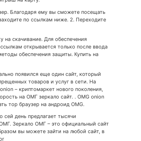
зер. Благодаря ему вы сможете посещать
 заходите по ссылкам ниже. 2. Переходите
у на скачивание. Для обеспечения
 ссылкам открывается только после ввода
методы обеспечения защиты. Купить на
ально появился еще один сайт, который
прещенных товаров и услуг в сети. На
onion – криптомаркет нового поколения,
рость на ОМГ зеркало сайт. . OMG onion
чать тор браузер на андроид OMG.
по сей день предлагает тысячи
 ОМГ. Зеркало ОМГ – это официальный сайт
разом вы можете зайти на любой сайт, в
or