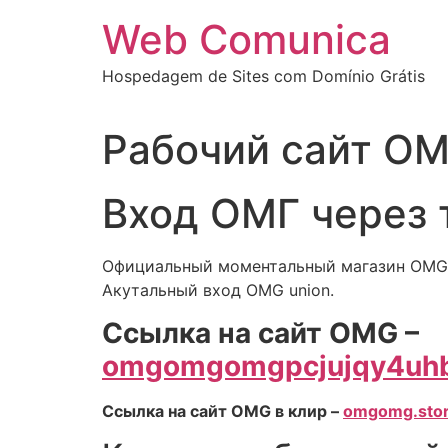
Ir
Web Comunica
para
o
Hospedagem de Sites com Domínio Grátis
conteúdo
Рабочий сайт ОМ
Вход ОМГ через 
Официальный моментальный магазин OMG on
Акутальный вход OMG union.
Ссылка на сайт OMG –
omgomgomgpcjujqy4uhb
Ссылка на сайт OMG в клир –
omgomg.sto