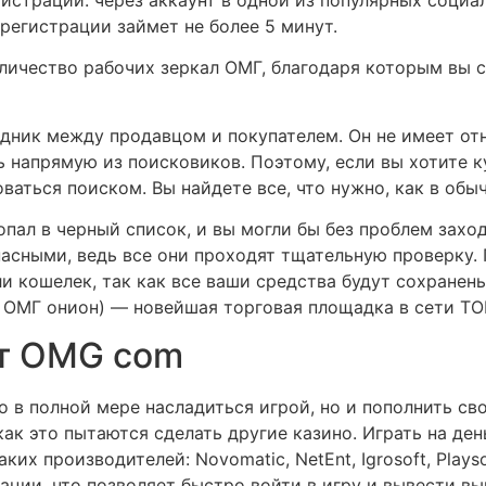
регистрации займет не более 5 минут.
личество рабочих зеркал ОМГ, благодаря которым вы 
едник между продавцом и покупателем. Он не имеет о
 напрямую из поисковиков. Поэтому, если вы хотите к
ваться поиском. Вы найдете все, что нужно, как в обы
опал в черный список, и вы могли бы без проблем захо
сными, ведь все они проходят тщательную проверку. 
или кошелек, так как все ваши средства будут сохране
 ОМГ онион) — новейшая торговая площадка в сети TO
йт OMG com
о в полной мере насладиться игрой, но и пополнить с
ак это пытаются сделать другие казино. Играть на де
ких производителей: Novomatic, NetEnt, Igrosoft, Plays
ации, что позволяет быстро войти в игру и вывести вы