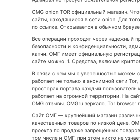
OMG onion TOR официальный магазин. Что
сайты, находящиеся в сети onion. Для тог
по ссылке. Открывается в обычном браузе
Все операции проходят через надежный пр
безопасности и конфиденциальности, адм
капчи. ОМГ имеет официальную регистрац
сайте можно: 1. Средства, включая криптова
В связи с чем мы с уверенностью можем с
работает не только в анонимной сети Tor,
просторах портала каждый пользователь м
работает на огромной территории. На сай
OMG отзывы. OMGru зеркало. Tor browser r
Сайт ОМГ — крупнейший магазин различных 
качественных товаров по низкой цене. ОМ
проекта по продаже запрещённых товаров,
том числе и ОМГ, при этом никто не узна