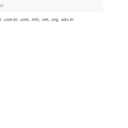
NS
.com.br, .com, .info, .net, .org, .adv.br