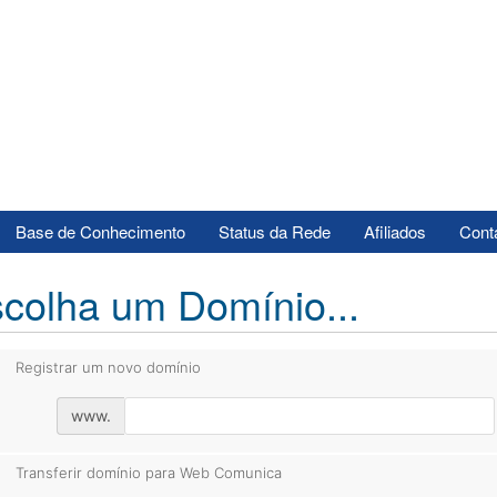
e
Base de Conhecimento
Status da Rede
Afiliados
Cont
colha um Domínio...
Registrar um novo domínio
www.
Transferir domínio para Web Comunica