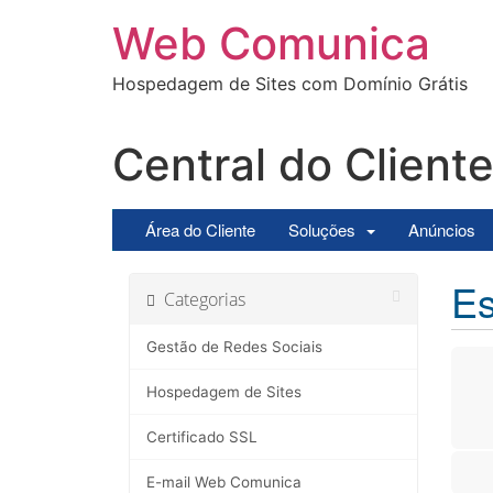
Ir
Web Comunica
para
o
Hospedagem de Sites com Domínio Grátis
conteúdo
Central do Client
Área do Cliente
Soluções
Anúncios
Es
Categorias
Gestão de Redes Sociais
Hospedagem de Sites
Certificado SSL
E-mail Web Comunica