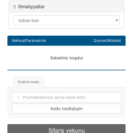
Əməliyyatlar
Məhsul/Parametrlər
Qiymət/Müddət
Səbətiniz boşdur
Endirim kodu
Kodu təsdiqləyin
Sifariş yekunu