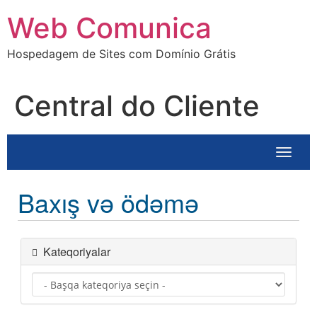
Ir
Web Comunica
para
o
Hospedagem de Sites com Domínio Grátis
conteúdo
Central do Cliente
Naviqa
Baxış və ödəmə
Kateqoriyalar