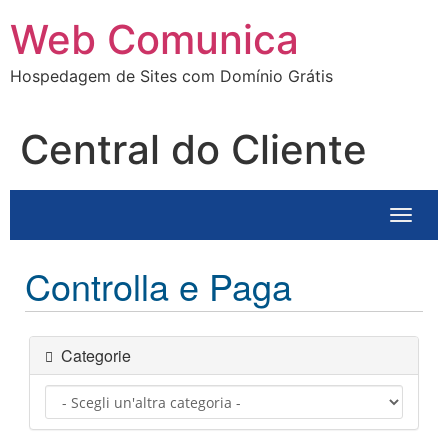
Ir
Web Comunica
para
o
Hospedagem de Sites com Domínio Grátis
conteúdo
Central do Cliente
Attiva
Controlla e Paga
Categorie