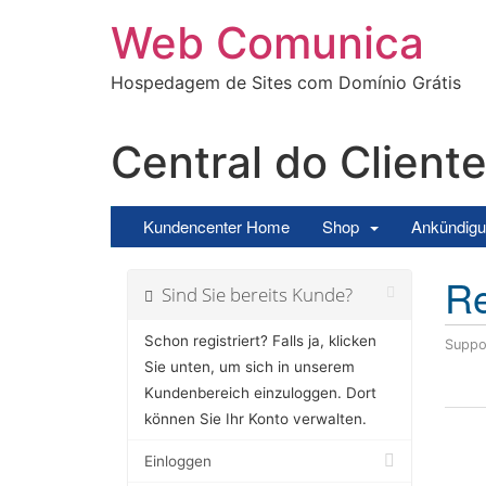
Ir
Web Comunica
para
o
Hospedagem de Sites com Domínio Grátis
conteúdo
Central do Client
Kundencenter Home
Shop
Ankündig
Re
Sind Sie bereits Kunde?
Schon registriert? Falls ja, klicken
Suppo
Sie unten, um sich in unserem
Kundenbereich einzuloggen. Dort
können Sie Ihr Konto verwalten.
Einloggen