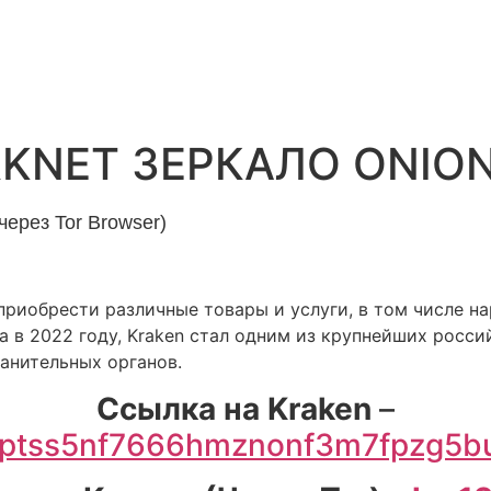
RKNET ЗЕРКАЛО ONIO
ерез Tor Browser)
 приобрести различные товары и услуги, в том числе н
a в 2022 году, Kraken стал одним из крупнейших росси
ранительных органов.
Cсылка на Kraken
–
qptss5nf7666hmznonf3m7fpzg5bu