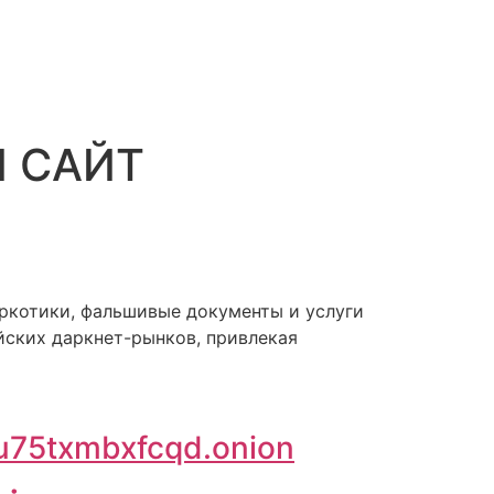
N САЙТ
аркотики, фальшивые документы и услуги
йских даркнет-рынков, привлекая
75txmbxfcqd.onion