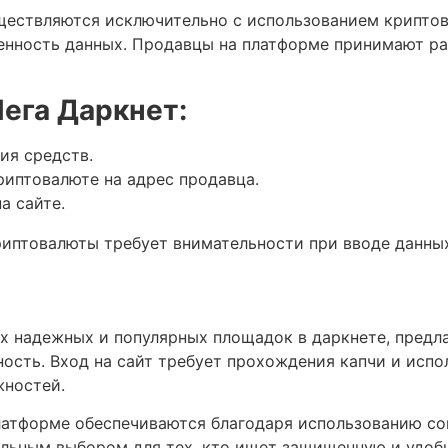
ествляются исключительно с использованием криптовал
нность данных. Продавцы на платформе принимают ра
Мега Даркнет:
ия средств.
риптовалюте на адрес продавца.
а сайте.
риптовалюты требует внимательности при вводе данных
х надежных и популярных площадок в даркнете, предл
сть. Вход на сайт требует прохождения капчи и испол
жностей.
латформе обеспечиваются благодаря использованию с
льным выбором для тех, кто ищет защищенную и удобн