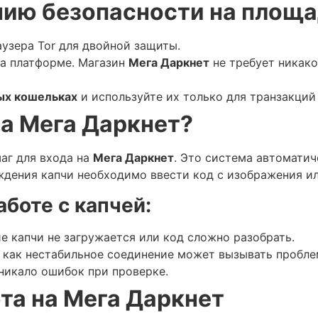
нию безопасности на площа
узера Tor для двойной защиты.
а платформе. Магазин
Мега Даркнет
не требует никак
ых кошельках
и используйте их только для транзакций 
на Мега Даркнет?
аг для входа на
Мега Даркнет
. Это система автомати
ждения капчи необходимо ввести код с изображения и
боте с капчей:
ие капчи не загружается или код сложно разобрать.
к как нестабильное соединение может вызывать пробл
зникало ошибок при проверке.
та на Мега Даркнет