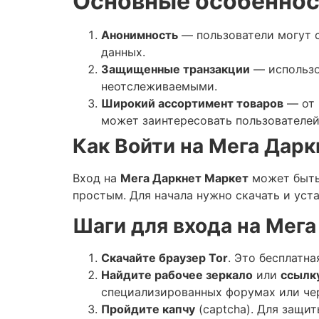
Основные особеннос
Анонимность
— пользователи могут с
данных.
Защищенные транзакции
— использов
неотслеживаемыми.
Широкий ассортимент товаров
— от 
может заинтересовать пользователей
Как Войти на Мега Дарк
Вход на
Мега Даркнет Маркет
может быть 
простым. Для начала нужно скачать и уст
Шаги для входа на Мега
Скачайте браузер Tor
. Это бесплатн
Найдите рабочее зеркало
или
ссылк
специализированных форумах или че
Пройдите капчу
(captcha). Для защи