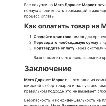
Все покупки на
Мега Даркнет Маркет
осущ
полную анонимность транзакций и защище
процесс оплаты.
Как оплатить товар на 
Создайте криптокошелек
для хранен
Переведите необходимую сумму
в к
Подтвердите оплату
через систему н
Важно помнить, что использование к
Заключение
Мега Даркнет Маркет
— это одна из самы
широкий выбор товаров и полную анонимно
правильном подходе это не вызывает сло
Безопасность и конфиденциальность на п
криптовалют.
Мега Даркнет
является идеа